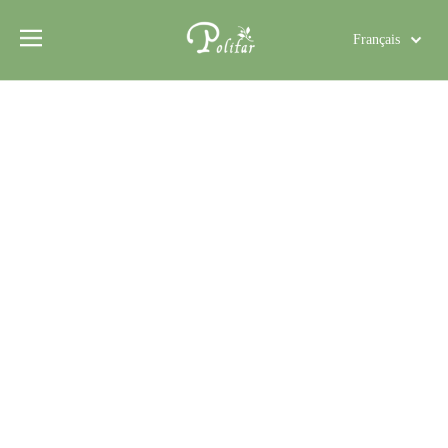
Français
Türk dili
Polski
Tiếng Việt
Italiano
Deutsch
Português
Español
Pусский
العربية
English
Acide citrique anhydre