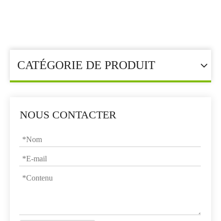
Vous êtes ici:
Maison
»
Additif alimentaire
»
Oligo-élément
»
Acide citrique anhydre
CATÉGORIE DE PRODUIT
NOUS CONTACTER