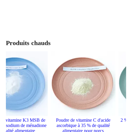
en gros
Produits chauds
de vitamine K3 MSB de
Poudre de vitamine C d'acide
2 % 98
 de sodium de ménadione
ascorbique à 35 % de qualité
H D
qualité alimentaire
alimentaire pour porcs