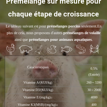
Prémélange sur mesure pour
chaque étape de croissance
Le tableau suivant est pour
prémélanges porcins
seulement.En
plus de cela, nous proposons d'autres
prémélanges de volaille
ainsi que
prémélanges pour animaux aquatiques
.
Caractéristiques
0,5%
(Entrée)
Vitamine A/(KUI/kg)
260～3200
Vitamine D3/(KUI/kg)
30～2000
Vitamine E/(mg/kg)≥
4000
Vitamine K3(MSB)/(mg/kg)≥
400