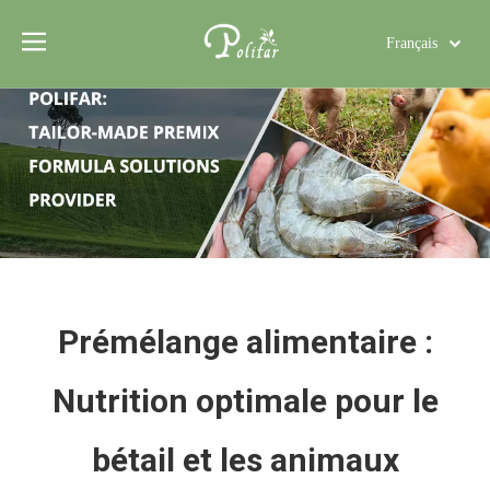
Français
Türk dili
Polski
Tiếng Việt
Italiano
Deutsch
Português
Español
Pусский
العربية
Prémélange alimentaire :
English
Nutrition optimale pour le
bétail et les animaux