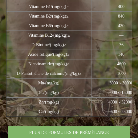
Vitamine B1/(mg/kg)≥
400
Vitamine B2/(mg/kg)≥
840
Vitamine B6/(mg/kg)≥
420
Vitamine B12/(mg/kg)≥
—
D-Biotine/(mg/kg)≥
36
Acide folique/(mg/kg)≥
140
Nicotinamide/(mg/kg)≥
4600
D-Pantothénate de calcium/(mg/kg)≥
1600
Mn/(mg/kg)
3000～30000
Fe/(mg/kg)
5000～150000
Zn/(mg/kg)
4000～320000
Cu/(mg/kg)
600～25000
PLUS DE FORMULES DE PRÉMÉLANGE