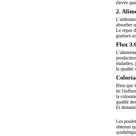
élevée que
2. Alim
L'utilisat
absorber un
Le repas d
graisses a
Flux 3.
L'alimenta
production
maladies, 
la qualité
Coloria
Bien que la
de l'influ
la colorat
qualité de
Et demand
Les poulet
obtenus qu
synthétiqu