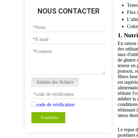
Teneu
NOUS CONTACTER
Flux 
L'ali
Color
1. Nutr
En raison 
des utilisa
taux d'uti
de gluten 
teneur en 
poisson, r
fibres bru
Joindre des fichiers
est supéri
alimentati
réduire l'
inhiber la
conditions
réduisant 
stress the
Soumettre
Le repas d
protéines e