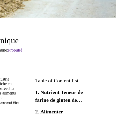
Propionate de calcium
anique
gine:
Propulsé
ustrie
Table of Content list
riche en
arée à la
1. Nutrient Teneur de
s aliments
 ne
farine de gluten de
 peuvent être
maïs
2. Alimenter