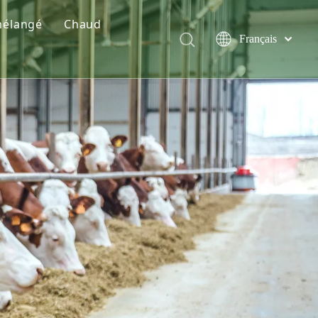
mélangé
Chaud
Français
e alimentaire
l chlorhydrate de lysine
Türk dili
Polski
 de formules de prémélange
L-Thréonine
Tiếng Việt
 d’aliments prémélangés
Vitamine D3 en poudre
Italiano
Deutsch
Chlorure de choline
Português
Español
Phosphate monocalcique
Pусский
Acide citrique
العربية
English
Dextrose monohydraté
Additifs alimentaires prémélangés
Gomme Xanthane