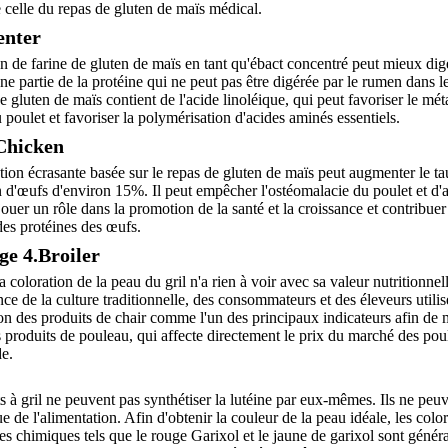
 celle du repas de gluten de maïs médical.
enter
ion de farine de gluten de maïs en tant qu'ébact concentré peut mieux dig
e partie de la protéine qui ne peut pas être digérée par le rumen dans le 
e gluten de maïs contient de l'acide linoléique, qui peut favoriser le mé
u poulet et favoriser la polymérisation d'acides aminés essentiels.
Chicken
tion écrasante basée sur le repas de gluten de maïs peut augmenter le t
 d'œufs d'environ 15%. Il peut empêcher l'ostéomalacie du poulet et d'a
jouer un rôle dans la promotion de la santé et la croissance et contribuer
 des protéines des œufs.
ge 4.Broiler
 coloration de la peau du gril n'a rien à voir avec sa valeur nutritionnel
ence de la culture traditionnelle, des consommateurs et des éleveurs utilis
ion des produits de chair comme l'un des principaux indicateurs afin de 
s produits de pouleau, qui affecte directement le prix du marché des poul
e.
s à gril ne peuvent pas synthétiser la lutéine par eux-mêmes. Ils ne peuv
e de l'alimentation. Afin d'obtenir la couleur de la peau idéale, les colo
es chimiques tels que le rouge Garixol et le jaune de garixol sont géné