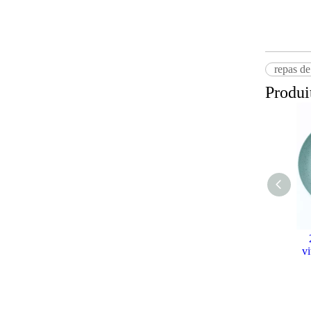
repas de
Produi
Cristaux d'acide citrique
anhydre d'additif alimentaire
v
en gros