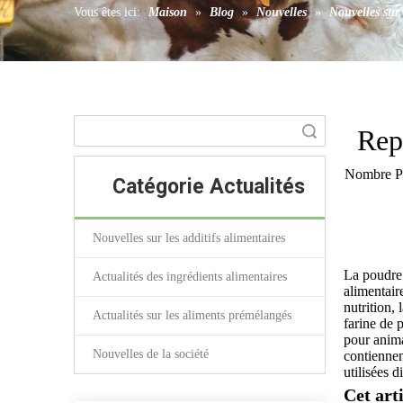
Vous êtes ici:
Maison
»
Blog
»
Nouvelles
»
Nouvelles sur 
Coagulant
recherche
Rep
Nombre Pa
Catégorie Actualités
Nouvelles sur les additifs alimentaires
La poudre 
Actualités des ingrédients alimentaires
alimentair
nutrition,
Actualités sur les aliments prémélangés
farine de 
pour anima
Nouvelles de la société
contiennen
utilisées 
Cet arti