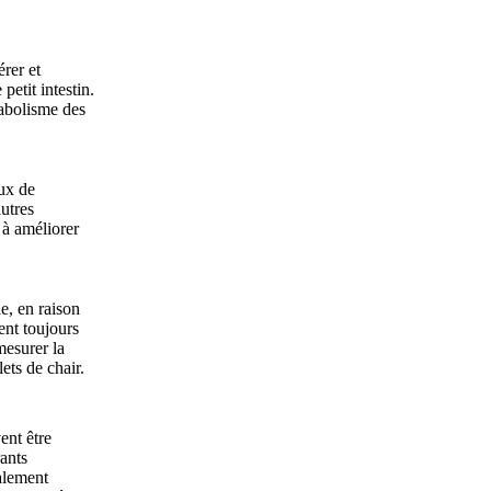
érer et
petit intestin.
tabolisme des
aux de
utres
 à améliorer
le, en raison
ent toujours
mesurer la
ets de chair.
ent être
rants
ralement