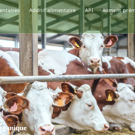
entaires
Additif alimentaire
API
Aliment pré
utritionnels
Phosphate
Prémélang
Vitamine
Solutions
Acide aminé
Fabricant
cidité
Oligoélément
Additifs fonctionnels
Pigments
organique