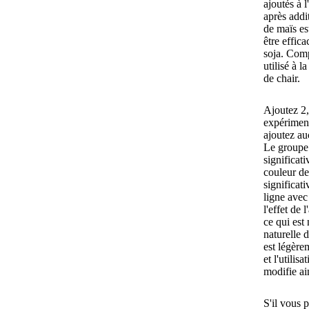
ajoutés à l
après addit
de maïs es
être effic
soja. Comp
utilisé à 
de chair.
Ajoutez 2,
expériment
ajoutez au
Le groupe 
significat
couleur de
significat
ligne avec
l'effet de 
ce qui est
naturelle 
est légère
et l'utilis
modifie ain
S'il vous p