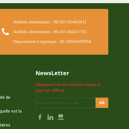
Additifs alimentaires : 86-025-83463431
Additifs alimentaires : 86-025-84431783
Département Logistique : 86-18956009958
NewsLetter
Obtenez les dernières mises à
jour et offres
té de
ok
quelle est la
taires