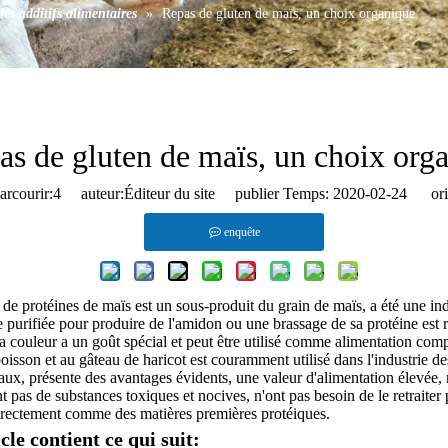
les additifs alimentaires
»
Repas de gluten de maïs, un choix organique
as de gluten de maïs, un choix org
rcourir:
4
auteur:Éditeur du site publier Temps: 2020-02-24 ori
enquête
de protéines de maïs est un sous-produit du grain de maïs, a été une ind
e purifiée pour produire de l'amidon ou une brassage de sa protéine est 
 la couleur a un goût spécial et peut être utilisé comme alimentation comp
poisson et au gâteau de haricot est couramment utilisé dans l'industrie de
ux, présente des avantages évidents, une valeur d'alimentation élevée,
t pas de substances toxiques et nocives, n'ont pas besoin de le retraiter
directement comme des matières premières protéiques.
cle contient ce qui suit: