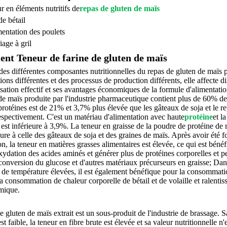
r en éléments nutritifs de
repas de gluten de maïs
de bétail
mentation des poulets
iage à gril
ient Teneur de farine de gluten de maïs
des différentes composantes nutritionnelles du repas de gluten de maïs 
tions différentes et des processus de production différents, elle affecte 
lisation effectif et ses avantages économiques de la formule d'alimentati
de maïs produite par l'industrie pharmaceutique contient plus de 60% de
protéines est de 21% et 3,7% plus élevée que les gâteaux de soja et le r
espectivement. C'est un matériau d'alimentation avec haute
protéine
et l
t est inférieure à 3,9%. La teneur en graisse de la poudre de protéine de
eure à celle des gâteaux de soja et des graines de maïs. Après avoir été 
on, la teneur en matières grasses alimentaires est élevée, ce qui est béné
oxydation des acides aminés et générer plus de protéines corporelles et 
 conversion du glucose et d'autres matériaux précurseurs en graisse; Dan
 de température élevées, il est également bénéfique pour la consommati
la consommation de chaleur corporelle de bétail et de volaille et ralenti
rmique.
e gluten de maïs extrait est un sous-produit de l'industrie de brassage. S
st faible, la teneur en fibre brute est élevée et sa valeur nutritionnelle n'