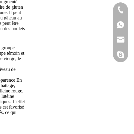
t augmenté
udre de gluten
+86-25-8
une. Il peut
du gâteau au
e peut être
+86-20-3
+86-188
on des poulets
+86-25-8
sales@po
u groupe
upe témoin et
polifar-g
e vierge, le
niveau de
s
'apparence En
abattage,
alicine rouge,
 lutéine
iques. L'effet
s est favorisé
és, ce qui