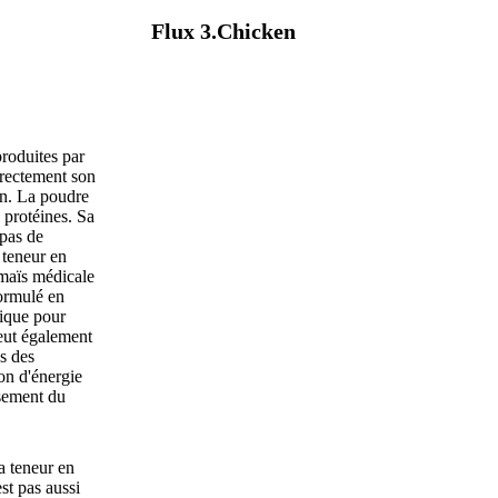
Flux 3.Chicken
Coloriage 4.Broiler
produites par
directement son
on. La poudre
 protéines. Sa
epas de
a teneur en
 maïs médicale
formulé en
fique pour
peut également
s des
on d'énergie
ssement du
a teneur en
est pas aussi