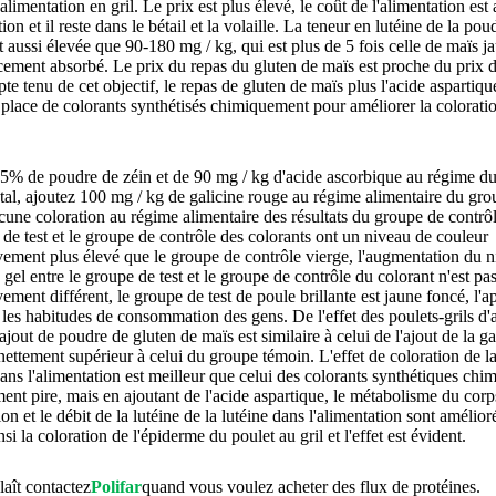
'alimentation en gril. Le prix est plus élevé, le coût de l'alimentation es
ion et il reste dans le bétail et la volaille. La teneur en lutéine de la po
t aussi élevée que 90-180 mg / kg, qui est plus de 5 fois celle de maïs ja
acement absorbé. Le prix du repas du gluten de maïs est proche du prix 
te tenu de cet objectif, le repas de gluten de maïs plus l'acide aspartiqu
la place de colorants synthétisés chimiquement pour améliorer la colorati
5% de poudre de zéin et de 90 mg / kg d'acide ascorbique au régime d
al, ajoutez 100 mg / kg de galicine rouge au régime alimentaire du gro
cune coloration au régime alimentaire des résultats du groupe de contrôl
de test et le groupe de contrôle des colorants ont un niveau de couleur
ivement plus élevé que le groupe de contrôle vierge, l'augmentation du 
 gel entre le groupe de test et le groupe de contrôle du colorant n'est pa
ivement différent, le groupe de test de poule brillante est jaune foncé, l
 les habitudes de consommation des gens. De l'effet des poulets-grils d'
l'ajout de poudre de gluten de maïs est similaire à celui de l'ajout de la g
 nettement supérieur à celui du groupe témoin. L'effet de coloration de la
dans l'alimentation est meilleur que celui des colorants synthétiques chim
ment pire, mais en ajoutant de l'acide aspartique, le métabolisme du corp
ation et le débit de la lutéine de la lutéine dans l'alimentation sont amélior
si la coloration de l'épiderme du poulet au gril et l'effet est évident.
laît contactez
Polifar
quand vous voulez acheter des flux de protéines.